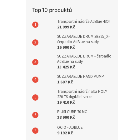
Top 10 produktů
Transportní nádrže AdBlue 430 l
21 999 Kč
SUZZARABLUE DRUM SB325_X-
čerpadlo AdBlue na sudy
16 900 Kč
SUZZARABLUE DRUM - čerpadlo
AdBlue na sudy
13 425 Kč
SUZZARABLUE HAND PUMP
1 607 Kč
Transportní nádrž nafta POLY
220 TS digitální verze
19 410 Kč
PIUSI CUBE 70 MC
38 900 Kč
OCIO - ADBLUE
9 192 Kč