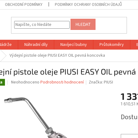
OBCHODNÍ PODMÍNKY
PODMÍNKY OCHRANY OSOBNÍCH ÚDAJŮ
HLEDAT
Nádrže
Náhradní díly
Navíjecí bubny
Průtokoměry
Výdejní pistole oleje PIUSI EASY OIL pevná koncovka
jní pistole oleje PIUSI EASY OIL pevn
Průměrné
Neohodnoceno
Podrobnosti hodnocení
Značka:
PIUSI
ka
hodnocení
produktu
1 33
je
1 610,51
0,0
z
Měrná
Dostu
5
cena:
hvězdiček.