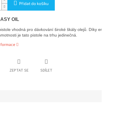
Přidat do košíku
EASY OIL
pistole vhodná pro dávkování široké škály olejů. 
Díky ergonomickému d
motnosti je tato pistole na trhu jedinečná.
informace
ZEPTAT SE
SDÍLET