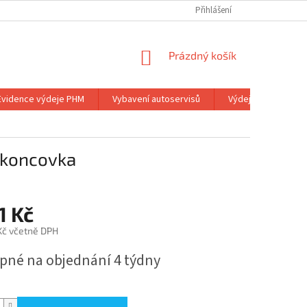
Přihlášení
NÁKUPNÍ
Prázdný košík
KOŠÍK
Evidence výdeje PHM
Vybavení autoservisů
Výdejní stojany
á koncovka
1 Kč
 Kč včetně DPH
pné na objednání 4 týdny