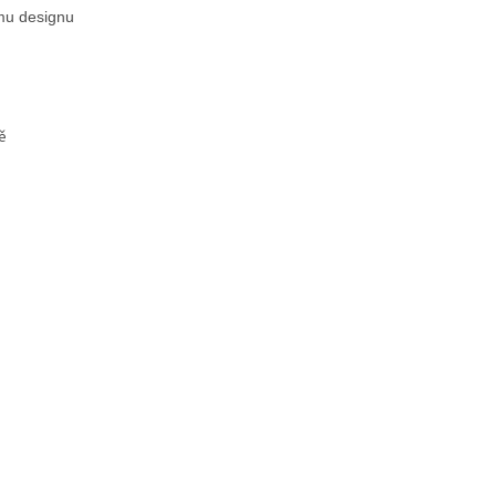
mu designu
ě