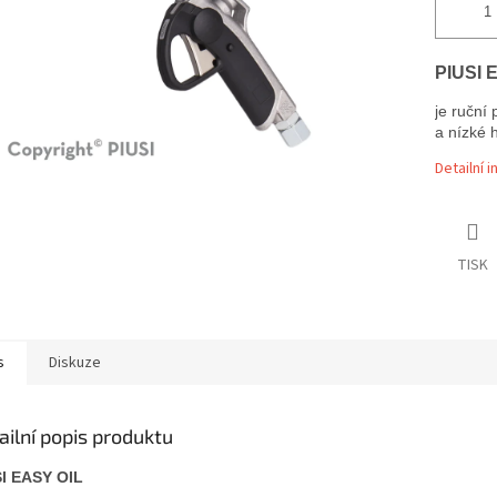
PIUSI 
je ruční 
a nízké h
Detailní 
TISK
s
Diskuze
ailní popis produktu
I EASY OIL