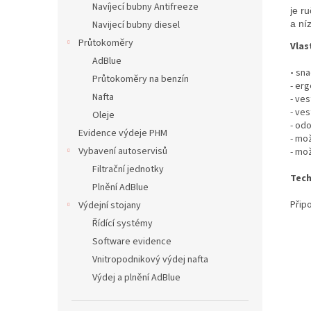
Navíjecí bubny Antifreeze
je r
Navijecí bubny diesel
a ní
Průtokoměry
Vlas
AdBlue
-
sna
Průtokoměry na benzín
- er
Nafta
- ves
- ve
Oleje
- odo
Evidence výdeje PHM
- mo
Vybavení autoservisů
- mo
Filtrační jednotky
Tech
Plnění AdBlue
Připo
Výdejní stojany
Řídící systémy
Software evidence
Vnitropodnikový výdej nafta
Výdej a plnění AdBlue