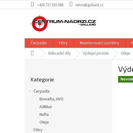
Přejít
+420 727 915 088
servis@gallard.cz
na
obsah
Čerpadla
Filtry
Monitorovací systémy
Domů
Náhradní díly
Výdejní pistole
Oleje
P
Výde
o
Přeskočit
s
Kategorie
kategorie
Novin
t
r
Čerpadla
a
Bionafta, HVO
n
AdBlue
n
í
Nafta
p
Oleje
a
Filtry