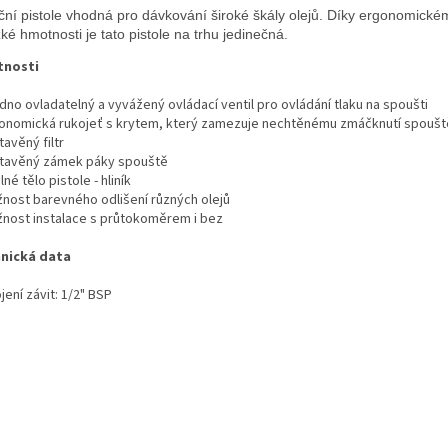
uční pistole vhodná pro dávkování široké škály olejů. 
Díky ergonomické
zké hmotnosti je tato pistole na trhu jedinečná.
tnosti
dno ovladatelný a vyvážený ovládací ventil pro ovládání tlaku na spoušti
gonomická rukojeť s krytem, který zamezuje nechtěnému zmáčknutí spoušt
tavěný filtr
stavěný zámek páky spouště
lné tělo pistole - hliník
žnost barevného odlišení různých olejů
žnost instalace s průtokoměrem i bez
nická data
jení závit: 1/2" BSP