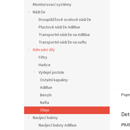
n
Monitorovací systémy
e
Nádrže
l
Dvouplášťové ocelové nádrže
Plastové nádrže AdBlue
Transportní nádrže na AdBlue
Transportní nádrže na naftu
Náhradní díly
Filtry
Hadice
Výdejní pistole
Ostatní kapaliny
AdBlue
Popi
Benzín
Nafta
Oleje
Det
Navíjecí bubny
Navíjecí bubny AdBlue
PIUS