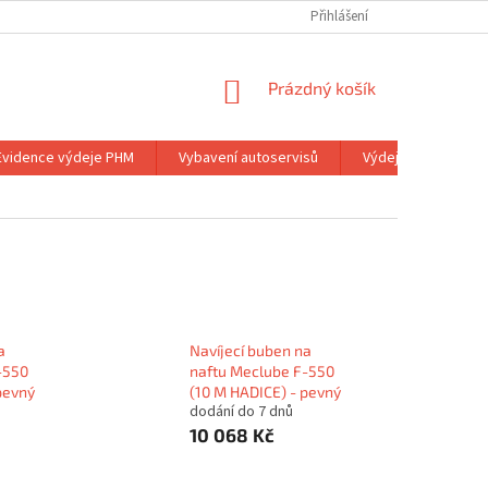
Přihlášení
NÁKUPNÍ
Prázdný košík
KOŠÍK
Evidence výdeje PHM
Vybavení autoservisů
Výdejní stojany
a
Navíjecí buben na
-550
naftu Meclube F-550
pevný
(10 M HADICE) - pevný
dodání do 7 dnů
10 068 Kč