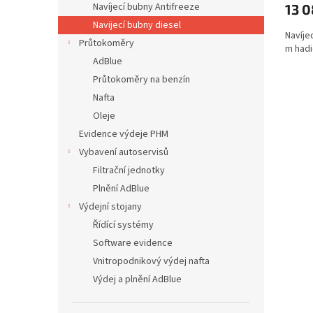
Navíjecí bubny Antifreeze
13 
Navijecí bubny diesel
Navíje
Průtokoměry
m hadi
AdBlue
Průtokoměry na benzín
Nafta
Oleje
Evidence výdeje PHM
Vybavení autoservisů
Filtrační jednotky
Plnění AdBlue
Výdejní stojany
Řídící systémy
Software evidence
Vnitropodnikový výdej nafta
Výdej a plnění AdBlue