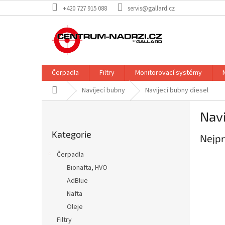
Přejít
+420 727 915 088
servis@gallard.cz
na
obsah
Čerpadla
Filtry
Monitorovací systémy
Domů
Navíjecí bubny
Navijecí bubny diesel
P
Navi
o
Přeskočit
s
Kategorie
kategorie
Nejpr
t
r
Čerpadla
a
Bionafta, HVO
n
AdBlue
n
í
Nafta
p
Oleje
a
Filtry