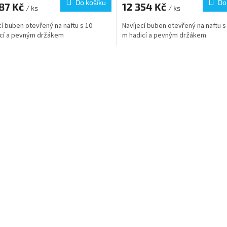
Do košíku
Do
087 Kč
12 354 Kč
/ ks
/ ks
cí buben otevřený na naftu s 10
Navíjecí buben otevřený na naftu s
cí a pevným držákem
m hadicí a pevným držákem
O
v
l
á
d
a
c
í
p
r
v
k
y
v
ý
p
i
s