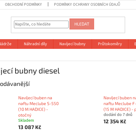
OBCHODNÍ PODMÍNKY
PODMÍNKY OCHRANY OSOBNÍCH ÚDAJŮ
HLEDAT
Nádrže
Náhradní díly
Navíjecí bubny
Průtokoměry
jecí bubny diesel
odávanější
Navíjecí buben na
Navíjecí buben n
naftu Meclube S-550
naftu Meclube F
(10 M HADICE) -
(15 M HADICE) - 
dodání do 7 dnů
otočný
Skladem
12 354 Kč
13 087 Kč