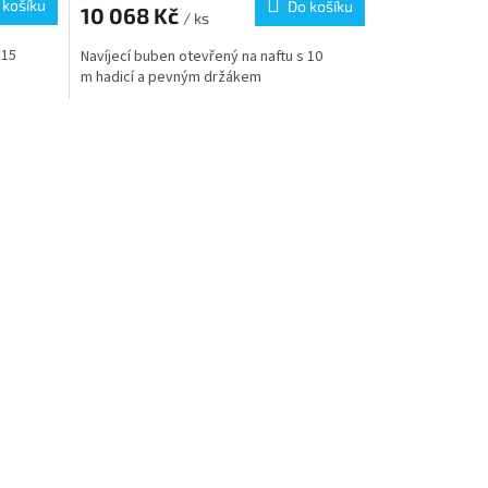
 košíku
Do košíku
10 068 Kč
/ ks
 15
Navíjecí buben otevřený na naftu s 10
m hadicí a pevným držákem