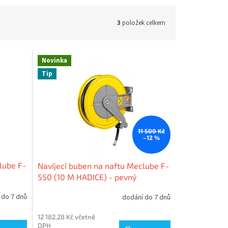
3
položek celkem
Novinka
Tip
11 500 Kč
–12 %
lube F-
Navíjecí buben na naftu Meclube F-
550 (10 M HADICE) - pevný
 do 7 dnů
dodání do 7 dnů
12 182,28 Kč včetně
DPH