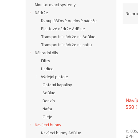
n
Monitorovací systémy
Ř
e
a
Nádrže
Nejpro
l
z
Dvouplášťové ocelové nádrže
e
Plastové nádrže AdBlue
V
n
Transportní nádrže na AdBlue
ý
í
Transportní nádrže na naftu
p
p
Náhradní díly
i
r
s
o
Filtry
p
d
Hadice
r
u
Výdejní pistole
o
k
Ostatní kapaliny
d
t
AdBlue
u
ů
Navíj
k
Benzín
550 (
t
Nafta
ů
Oleje
Navíjecí bubny
15 835
Navíjecí bubny AdBlue
DPH