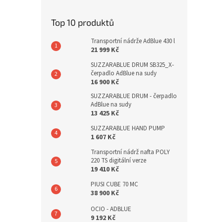
Top 10 produktů
Transportní nádrže AdBlue 430 l
21 999 Kč
SUZZARABLUE DRUM SB325_X-
čerpadlo AdBlue na sudy
16 900 Kč
SUZZARABLUE DRUM - čerpadlo
AdBlue na sudy
13 425 Kč
SUZZARABLUE HAND PUMP
1 607 Kč
Transportní nádrž nafta POLY
220 TS digitální verze
19 410 Kč
PIUSI CUBE 70 MC
38 900 Kč
OCIO - ADBLUE
9 192 Kč