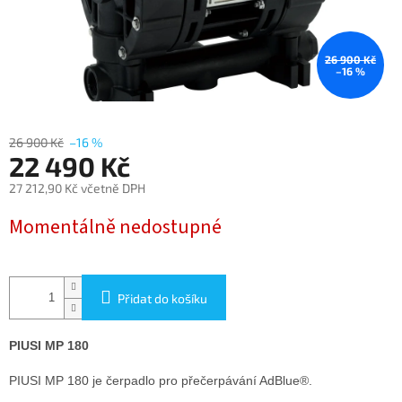
26 900 Kč
–16 %
26 900 Kč
–16 %
22 490 Kč
27 212,90 Kč včetně DPH
Měrná
Momentálně nedostupné
cena:
Přidat do košíku
PIUSI MP 180
PIUSI MP 180 je čerpadlo pro přečerpávání AdBlue®.