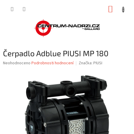
Přejít
NÁKUP
na
obsah
KOŠÍK
Čerpadlo Adblue PIUSI MP 180
Průměrné
Neohodnoceno
Podrobnosti hodnocení
Značka:
PIUSI
hodnocení
produktu
je
0,0
z
5
hvězdiček.