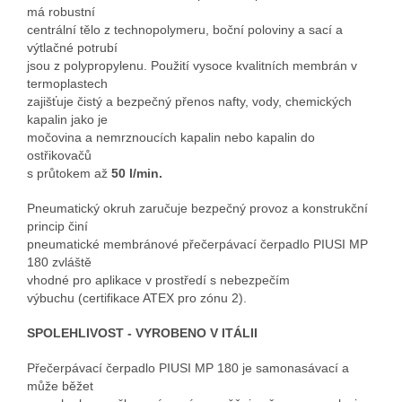
má robustní
centrální tělo z technopolymeru, boční poloviny a sací a
výtlačné potrubí
jsou z polypropylenu. Použití vysoce kvalitních membrán v
termoplastech
zajišťuje čistý a bezpečný přenos nafty, vody, chemických
kapalin jako je
močovina a nemrznoucích kapalin nebo kapalin do
ostřikovačů
s průtokem až
50 l/min.
Pneumatický okruh zaručuje bezpečný provoz a konstrukční
princip činí
pneumatické membránové přečerpávací čerpadlo PIUSI MP
180 zvláště
vhodné pro aplikace v prostředí s nebezpečím
výbuchu (certifikace ATEX pro zónu 2).
SPOLEHLIVOST - VYROBENO V ITÁLII
Přečerpávací čerpadlo PIUSI MP 180 je samonasávací a
může běžet