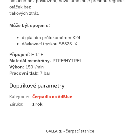
nasucho bez poškození, navíc umožňuje přesnou regulaci
otáček bez
tlakových ztrát.
Může být spojen s:
digitálním průtokoměrem K24
dávkovací tryskou SB325_X
Připojení:
F 1" F
Materiál membrány:
PTFE/HYTREL
Výkon:
150 l/min
Pracovní tlak:
7 bar
Doplňkové parametry
Kategorie
:
Čerpadla na AdBlue
Záruka
:
1 rok
Z
á
GALLARD - čerpací stanice
p