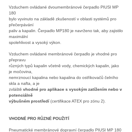
Vzduchem ovládané dvoumembránové čerpadlo PIUSI MP
180
bylo vyvinuto na základě zkušeností v oblasti systémů pro
přečerpávání
paliv a kapalin. Čerpadlo MP180 je navrženo tak, aby zajistilo
maximální
spolehlivost a vysoký výkon.
Vzduchem ovládané membránové čerpadlo je vhodné pro
přepravu
různých typů
kapalin včetně vody, chemických kapalin, jako
je močovina,
nemrznoucí kapalina
nebo kapalina do ostřikovačů čelního
skla a nafta, a je
zvláště
vhodné pro aplikace
s vysokým zatížením nebo v
potenciálně
výbušném prostředí
(certifikace ATEX pro zónu 2).
VHODNÉ PRO RŮZNÉ POUŽITÍ
Pneumatické membránové dopravní čerpadlo PIUSI MP 180