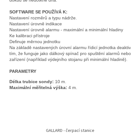
dokud se nedotkne dna.
SOFTWARE SE POUŽÍVÁ K:
Nastavení rozměrů a typu nádrže.
Nastavení úrovně indikace 

Nastavení úrovně alarmu - maximální a minimální hladiny

Ke kalibraci přístroje

Definuje měrnou jednotku

Na základě nastavených úrovní alarmu řídicí jednotka deaktivuje n
tím, že funguje jako dálkový spínač pro spuštění alarmů nebo vyp
PARAMETRY
Délka trubice sondy:
Maximální měřitelná výška:
 4 m.
Z
á
GALLARD - čerpací stanice
p