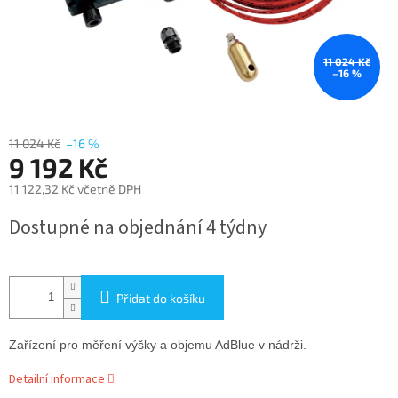
11 024 Kč
–16 %
11 024 Kč
–16 %
9 192 Kč
11 122,32 Kč včetně DPH
Měrná
Dostupné na objednání 4 týdny
cena:
Přidat do košíku
Zařízení pro měření výšky a objemu AdBlue v nádrži.
Detailní informace