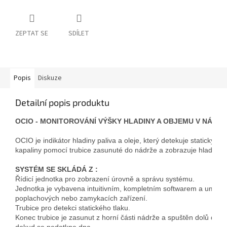
ZEPTAT SE
SDÍLET
Popis
Diskuze
Detailní popis produktu
OCIO - MONITOROVÁNÍ VÝŠKY HLADINY A OBJEMU V NÁDRŽ
OCIO je indikátor hladiny paliva a oleje, který detekuje statický t
kapaliny 
SYSTÉM SE SKLÁDÁ Z :
Řídicí jednotka pro zobrazení úrovně a správu systému. 
Jednotka je vybavena intuitivním, kompletním 
softwarem a umožňu
poplachových nebo zamykacích zařízení. 
Trubice pro detekci statického tlaku. 
Konec trubice je zasunut z horní části nádrže a spuštěn dolů do ka