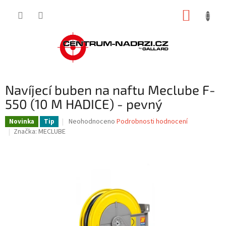
Přejít
NÁKUP
na
obsah
KOŠÍK
Navíjecí buben na naftu Meclube F-
550 (10 M HADICE) - pevný
Průměrné
Neohodnoceno
Podrobnosti hodnocení
Novinka
Tip
hodnocení
Značka:
MECLUBE
produktu
je
0,0
z
5
hvězdiček.