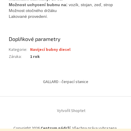
Možnost uchycení bubnu na:
vozík, stojan, zeď, strop
Možnost otočného držáku
Lakované provedení.
Doplňkové parametry
Kategorie
:
Navijecí bubny diesel
Záruka
:
1 rok
Z
á
GALLARD - čerpací stanice
p
a
t
í
Vytvořil Shoptet
Copyright 2026
Centrum nádrží
. Všechna práva vyhrazena.