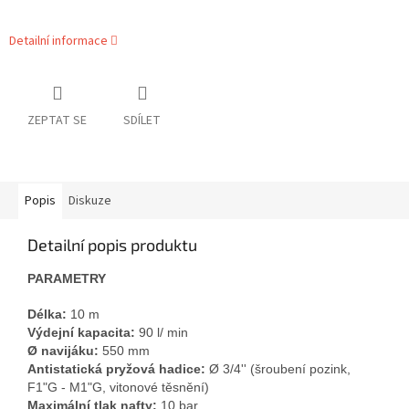
Detailní informace
ZEPTAT SE
SDÍLET
Popis
Diskuze
Detailní popis produktu
PARAMETRY
Délka:
10 m
Výdejní kapacita:
90 l/ min
Ø navijáku:
550 mm
Antistatická pryžová hadice:
Ø 3/4'' (šroubení pozink,
F1"G - M1"G, vitonové těsnění)
Maximální tlak nafty:
10 bar