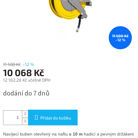
11 500 Kč
–12 %
11 500 Kč
–12 %
10 068 Kč
12 182,28 Kč včetně DPH
Měrná
dodání do 7 dnů
cena:
Přidat do košíku
Navíjecí buben otevřený na naftu
s 10 m
hadicí a pevným držákem