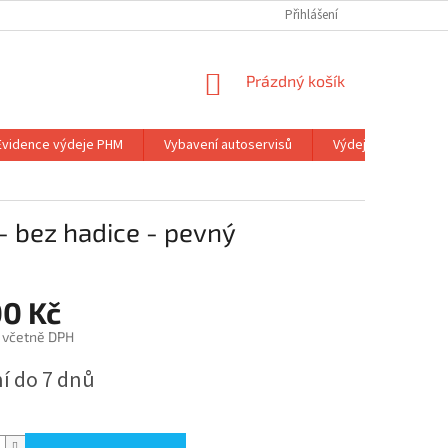
Přihlášení
NÁKUPNÍ
Prázdný košík
KOŠÍK
Evidence výdeje PHM
Vybavení autoservisů
Výdejní stojany
 bez hadice - pevný
00 Kč
č včetně DPH
í do 7 dnů