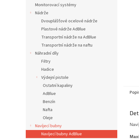
n
Monitorovací systémy
e
Nádrže
l
Dvouplášťové ocelové nádrže
Plastové nádrže AdBlue
Transportní nádrže na AdBlue
Transportní nádrže na naftu
Náhradní díly
Filtry
Hadice
Výdejní pistole
Ostatní kapaliny
Popi
AdBlue
Benzín
Nafta
Det
Oleje
Naví
Navíjecí bubny
Navíjecí bubny AdBlue
Maxi