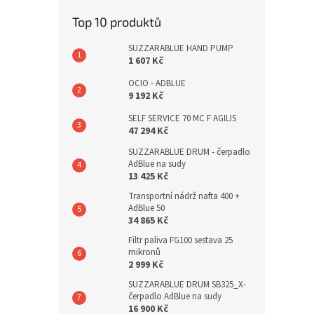
Top 10 produktů
SUZZARABLUE HAND PUMP
1 607 Kč
OCIO - ADBLUE
9 192 Kč
SELF SERVICE 70 MC F AGILIS
47 294 Kč
SUZZARABLUE DRUM - čerpadlo
AdBlue na sudy
13 425 Kč
Transportní nádrž nafta 400 +
AdBlue 50
34 865 Kč
Filtr paliva FG100 sestava 25
mikronů
2 999 Kč
SUZZARABLUE DRUM SB325_X-
čerpadlo AdBlue na sudy
16 900 Kč