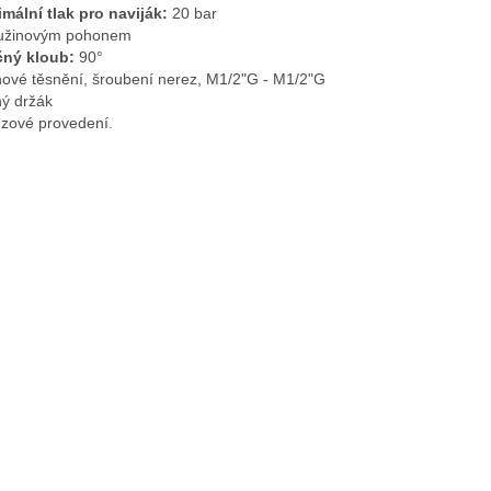
mální tlak pro naviják:
20 bar
užinovým pohonem
čný kloub:
90°
nové těsnění, šroubení nerez, M1/2"G - M1/2"G
ý držák
zové provedení.