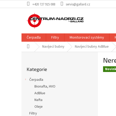
Přejít
+420 727 915 088
servis@gallard.cz
na
obsah
Čerpadla
Filtry
Monitorovací systémy
Domů
Navíjecí bubny
Navíjecí bubny AdBlue
P
Nere
o
Přeskočit
s
Kategorie
kategorie
Novin
t
r
Čerpadla
a
Bionafta, HVO
n
AdBlue
n
í
Nafta
p
Oleje
a
Filtry