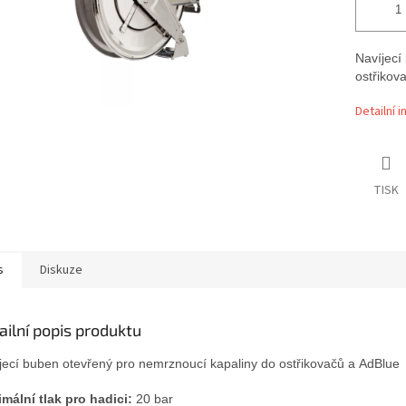
Navíjecí
ostřikov
Detailní 
TISK
s
Diskuze
ailní popis produktu
jecí buben otevřený pro nemrznoucí kapaliny do ostřikovačů a AdBlue
mální tlak pro hadici:
20 bar