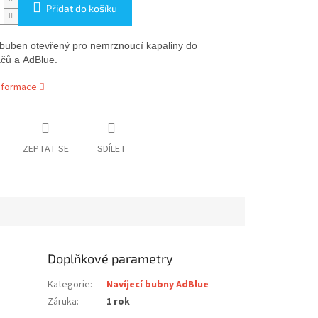
Přidat do košíku
 buben otevřený pro nemrznoucí kapaliny do
ačů a AdBlue.
informace
ZEPTAT SE
SDÍLET
Doplňkové parametry
Kategorie
:
Navíjecí bubny AdBlue
Záruka
:
1 rok