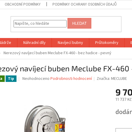
OBCHODNÍ PODMÍNKY
PODMÍNKY OCHRANY OSOBNÍCH ÚDAJŮ
HLEDAT
Nádrže
Náhradní díly
Navíjecí bubny
Průtokoměry
Nerezový navíjecí buben Meclube FX-460 - bez hadice - pevný
zový navíjecí buben Meclube FX-460 -
Průměrné
Neohodnoceno
Podrobnosti hodnocení
Značka:
MECLUBE
ka
Tip
hodnocení
produktu
9 7
je
11 737 K
0,0
z
Měrná
dodán
5
cena:
hvězdiček.