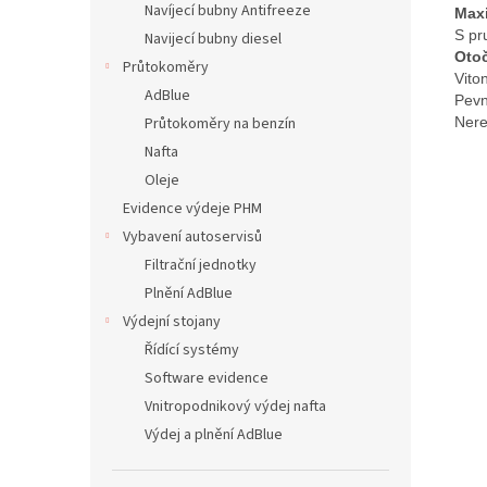
Navíjecí bubny Antifreeze
Maxi
S pr
Navijecí bubny diesel
Oto
Průtokoměry
Vito
AdBlue
Pevn
Průtokoměry na benzín
Nere
Nafta
Oleje
Evidence výdeje PHM
Vybavení autoservisů
Filtrační jednotky
Plnění AdBlue
Výdejní stojany
Řídící systémy
Software evidence
Vnitropodnikový výdej nafta
Výdej a plnění AdBlue