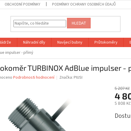
OBCHODNÍ PODMÍNKY
PODMÍNKY OCHRANY OSOBNÍCH ÚDAJŮ
HLEDAT
Nádrže
Náhradní díly
Navíjecí bubny
Průtokoměry
e impulser - přímý
tokoměr TURBINOX AdBlue impulser - 
né
noceno
Podrobnosti hodnocení
Značka:
PIUSI
ní
u
5 207 Kč
4 8
5 808 Kč
Měrná
Dostu
ek.
cena: