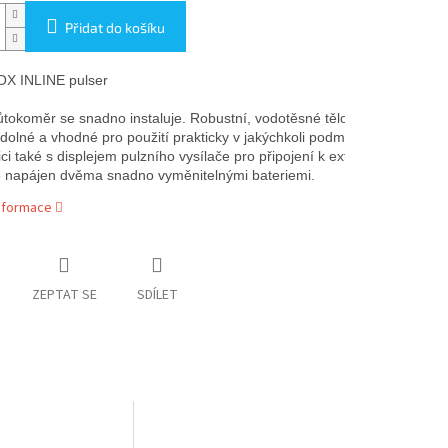
Přidat do košíku
X INLINE pulser

ůtokoměr se snadno instaluje. Robustní, vodotěsné tělo z nerezové 
odolné a vhodné pro použití prakticky v jakýchkoli podmínkách. 
ci také s displejem pulzního vysílače pro připojení k externímu přijímači
je napájen dvěma snadno vyměnitelnými bateriemi.
informace
ZEPTAT SE
SDÍLET