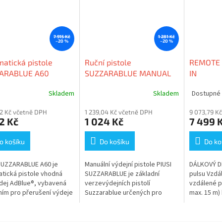
7 915 Kč
1 281 Kč
–20 %
–20 %
atická pistole
Ruční pistole
REMOTE 
ARABLUE A60
SUZZARABLUE MANUAL
IN
Z
NOZZLE Adblue
Skladem
Skladem
Dostupné 
72 Kč včetně DPH
1 239,04 Kč včetně DPH
9 073,79 K
2 Kč
1 024 Kč
7 499 
o košíku
Do košíku
Do ko
SUZZARABLUE A60 je
Manuální výdejní pistole PIUSI
DÁLKOVÝ D
tická pistole vhodná
SUZZARABLUE je základní
pulsu Vzdál
dej AdBlue®, vybavená
verzevýdejních pistolí
vzdálené p
ním pro přerušení výdeje
Suzzarablue určených pro
max. 15 m)
é nádrži.
výdej AdBlue®. Mezi ručními
Velký disp
zařízeními se vyznačuje
množství a
vysokou účinností...