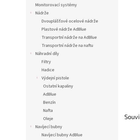
n
Monitorovací systémy
e
Nádrže
l
Dvouplášťové ocelové nádrže
Plastové nádrže AdBlue
Transportní nádrže na AdBlue
Transportní nádrže na naftu
Náhradní díly
Filtry
Hadice
Výdejní pistole
Ostatní kapaliny
AdBlue
Benzín
Nafta
Souvi
Oleje
Navíjecí bubny
Navíjecí bubny AdBlue