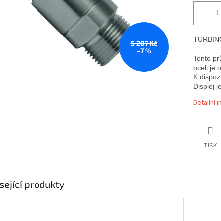
TURBINO
5 207 Kč
–7 %
Tento pr
oceli je 
K dispozi
Displej 
Detailní 
TISK
sející produkty