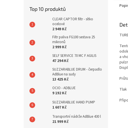
Popi
Top 10 produktů
CLEAR CAPTOR filtr - sítko
ocelové
Det
2 949 Kč
TURB
Filtr paliva FG100 sestava 25
mikronů
Tent
2 999 Kč
odol
SELF SERVICE 70 MC F AGILIS
a vho
47 294 Kč
pulzn
Disp
SUZZARABLUE DRUM - čerpadlo
AdBlue na sudy
Průto
13 425 Kč
OCIO - ADBLUE
Tlak 
9 192 Kč
Připo
SUZZARABLUE HAND PUMP
1 607 Kč
Transportní nádrže AdBlue 430 l
21 999 Kč