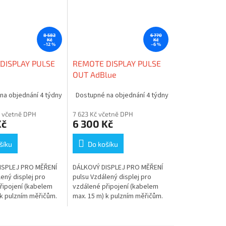
8 582
6 770
Kč
Kč
–12 %
–6 %
DISPLAY PULSE
REMOTE DISPLAY PULSE
OUT AdBlue
na objednání 4 týdny
Dostupné na objednání 4 týdny
č včetně DPH
7 623 Kč včetně DPH
Kč
6 300 Kč
šíku
Do košíku
ISPLEJ PRO MĚŘENÍ
DÁLKOVÝ DISPLEJ PRO MĚŘENÍ
ený displej pro
pulsu Vzdálený displej pro
řipojení (kabelem
vzdálené připojení (kabelem
 k pulzním měřičům.
max. 15 m) k pulzním měřičům.
lej zobrazuje vydané
Velký displej zobrazuje vydané
 neresetovatelný...
množství a neresetovatelný...