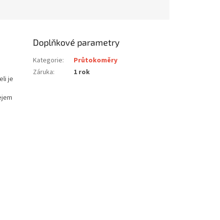
Doplňkové parametry
Kategorie
:
Průtokoměry
Záruka
:
1 rok
li je
lejem