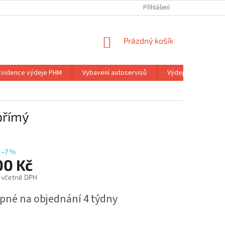
Přihlášení
NÁKUPNÍ
Prázdný košík
KOŠÍK
Evidence výdeje PHM
Vybavení autoservisů
Výdejní stojany
přímý
–7 %
00 Kč
 včetně DPH
pné na objednání 4 týdny