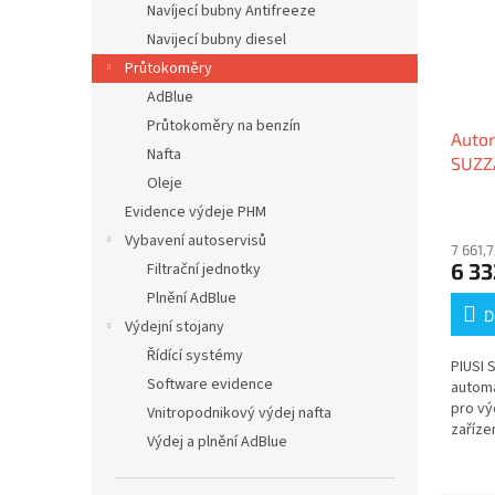
Navíjecí bubny Antifreeze
Navijecí bubny diesel
Průtokoměry
AdBlue
Průtokoměry na benzín
Autom
Nafta
SUZZ
Oleje
NERE
Evidence výdeje PHM
Vybavení autoservisů
7 661,
6 33
Filtrační jednotky
Plnění AdBlue
D
Výdejní stojany
Řídící systémy
PIUSI 
Software evidence
automa
pro vý
Vnitropodnikový výdej nafta
zaříze
Výdej a plnění AdBlue
při pln