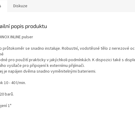
s
Diskuze
ailní popis produktu
INOX INLINE pulser
o průtokoměr se snadno instaluje. Robustní, vodotěsné tělo z nerezové oce
né
dné pro použití prakticky v jakýchkoli podmínkách. K dispozici také s disp
ího vysílače pro připojení k externímu přijímači.
lej je napájen dvěma snadno vyměnitelnými bateriemi.
k 10 - 40 l/min.
20 barů.
jení 1"