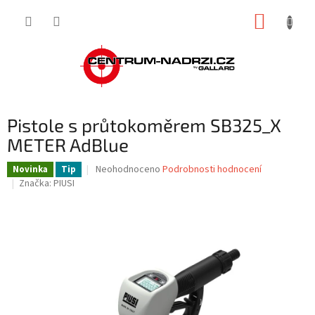
Přejít
NÁKUP
na
obsah
KOŠÍK
Pistole s průtokoměrem SB325_X
METER AdBlue
Průměrné
Neohodnoceno
Podrobnosti hodnocení
Novinka
Tip
hodnocení
Značka:
PIUSI
produktu
je
0,0
z
5
hvězdiček.