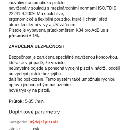
inovativní automatická pistole
navržená v souladu
s mezinárodními normami ISO/FDIS
22241-4:2009. Má spolehlivé,
ergonomické a flexibilní
pouzdro, které ji chrání před
atmosférickými vlivy a UV zářením.
Pistole je vybavena
průtokoměrem K34 pro AdBlue
s
přesností ± 1%.
ZARUČENÁ BEZPEČNOST
Bezpečnost je zaručena speciálně navrženou koncovkou,
která se v případě, že vozidlo
neúmyslně odjede a ponechá výdejní pistol v nádrži, oddělí
od výdejní pistole bez jejího
dalšího
poškození. Tento systém také umožňuje rychlou
opravu jednoduchým nasazením
nové trysky na pistoli.
Průtok:
5-35 l/min.
Doplňkové parametry
Kategorie
:
Výdejní pistole
Záruka
:
1 rok