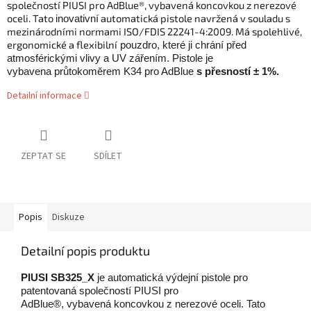
společností PIUSI pro AdBlue®,
vybavená koncovkou z nerezové
oceli. Tato
automatická pistole navržená v souladu
s
inovativní
mezinárodními normami ISO/FDIS 22241-4:2009. Má spolehlivé,
ergonomické a flexibilní
pouzdro, které ji chrání před
atmosférickými vlivy a UV zářením. Pistole je
vybavena
průtokoměrem K34 pro AdBlue
s přesností ± 1%.
Detailní informace
ZEPTAT SE
SDÍLET
Popis
Diskuze
Detailní popis produktu
PIUSI SB325_X
j
e automatická výdejní pistole pro
patentovaná společností PIUSI pro
AdBlue®,
vybavená koncovkou z nerezové oceli. Tato