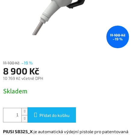
11 100 Kč
–19 %
11 100 Kč
–19 %
8 900 Kč
10 769 Kč včetně DPH
Měrná
Skladem
cena:
Přidat do košíku
PIUSI SB325_X
je automatická výdejní pistole pro patentovaná