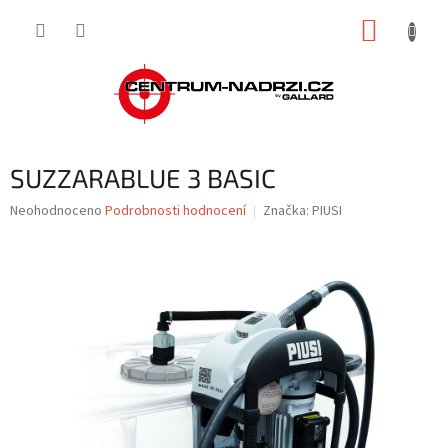
Přejít
NÁKUP
na
obsah
KOŠÍK
SUZZARABLUE 3 BASIC
Průměrné
Neohodnoceno
Podrobnosti hodnocení
Značka:
PIUSI
hodnocení
produktu
je
0,0
z
5
hvězdiček.