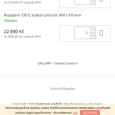
25 276,90 Kč včetně DPH
Napájeni: 230 V, Výdejní pistole: A60 s filtrem
Skladem
Do 
22 890 Kč
27 696,90 Kč včetně DPH
Z
á
GALLARD - čerpací stanice
p
a
t
í
Vytvořil Shoptet
Copyright 2026
Centrum nádrží
. Všechna práva vyhrazena.
Tento web používá soubory cookie. Dalším procházením tohoto webu vyjadřujete
souhlas s jejich používáním.. Více informací
zde
.
ROZUMÍM