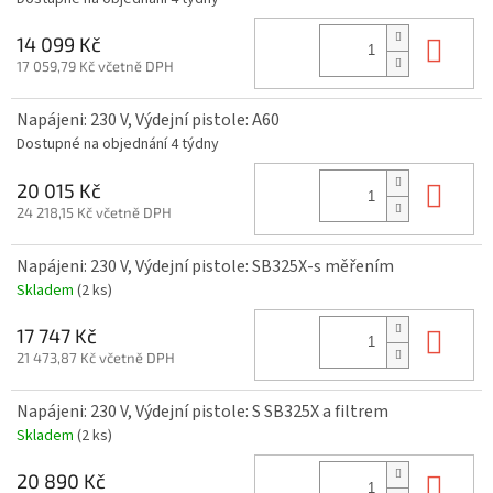
Do 
14 099 Kč
17 059,79 Kč včetně DPH
Napájeni: 230 V, Výdejní pistole: A60
Dostupné na objednání 4 týdny
Do 
20 015 Kč
24 218,15 Kč včetně DPH
Napájeni: 230 V, Výdejní pistole: SB325X-s měřením
Skladem
(2 ks)
Do 
17 747 Kč
21 473,87 Kč včetně DPH
Napájeni: 230 V, Výdejní pistole: S SB325X a filtrem
Skladem
(2 ks)
Do 
20 890 Kč